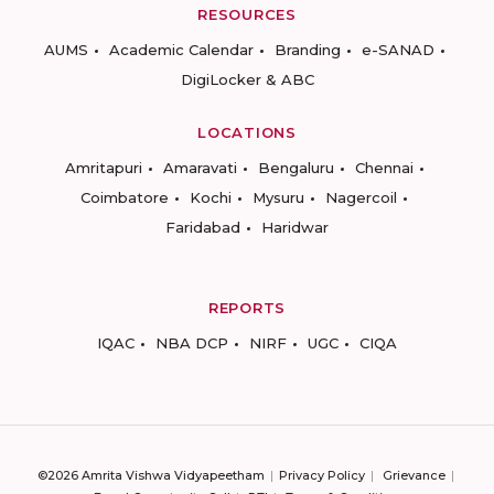
RESOURCES
AUMS
Academic Calendar
Branding
e-SANAD
DigiLocker & ABC
LOCATIONS
Amritapuri
Amaravati
Bengaluru
Chennai
Coimbatore
Kochi
Mysuru
Nagercoil
Faridabad
Haridwar
REPORTS
IQAC
NBA DCP
NIRF
UGC
CIQA
©2026 Amrita Vishwa Vidyapeetham
Privacy Policy
Grievance