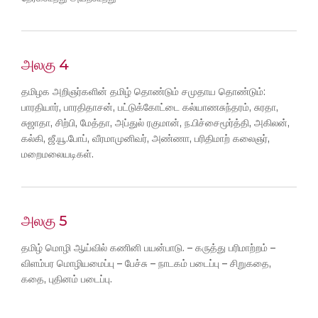
அலகு 4
தமிழக அறிஞர்களின் தமிழ் தொண்டும் சமுதாய தொண்டும்:
பாரதியார், பாரதிதாசன், பட்டுக்கோட்டை கல்யாணசுந்தரம், சுரதா,
சுஜாதா, சிற்பி, மேத்தா, அப்துல் ரகுமான், ந.பிச்சைமூர்த்தி, அகிலன்,
கல்கி, ஜீ.யூ.போப், வீரமாமுனிவர், அண்ணா, பரிதிமாற் கலைஞர்,
மறைமலையடிகள்.
அலகு 5
தமிழ் மொழி ஆய்வில் கணினி பயன்பாடு. – கருத்து பரிமாற்றம் –
விளம்பர மொழியமைப்பு – பேச்சு – நாடகம் படைப்பு – சிறுகதை,
கதை, புதினம் படைப்பு.