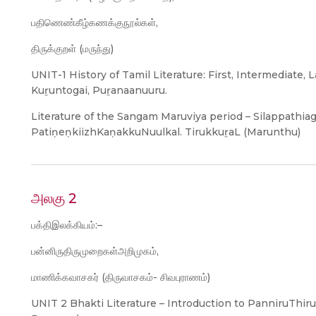
பதிணெண்கீழ்கணக்குநூல்கள்,
திருக்குறள் (மருந்து)
UNIT-1 History of Tamil Literature: First, Intermediate,
Kuṟuntogai, Puṟanaanuuru.
Literature of the Sangam Maruviya period – Silappathia
PatiṇeṇkiizhKaṇakkuNuulkal. TirukkuṟaL (Marunthu)
அலகு 2
பக்திஇலக்கியம்:–
பன்னிருதிருமுறைகள்அறிமுகம்,
மாணிக்கவாசகர் (திருவாசகம்- சிவபுராணம்)
UNIT 2 Bhakti Literature – Introduction to PanniruThir