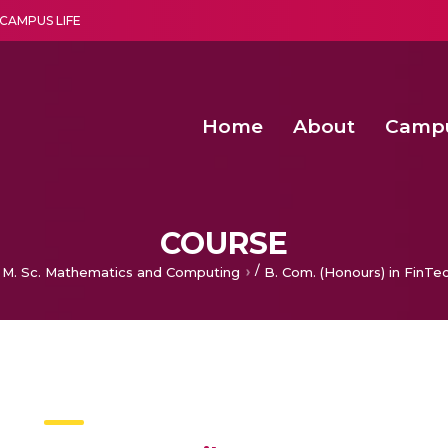
CAMPUS LIFE
Home
About
Camp
a multi-disciplinary research and teaching institute peacefully blended with science and spirituality
Second Convocation Day Ce
Agentic AI Hackathon 2026
COURSE
/
 M. Sc. Mathematics and Computing
B. Com. (Honours) in FinTe