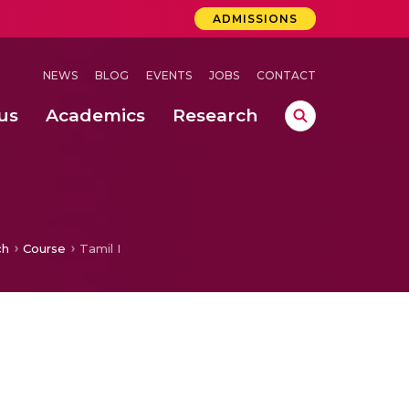
ADMISSIONS
NEWS
BLOG
EVENTS
JOBS
CONTACT
us
Academics
Research
lebrations Held at Amrita Vishwa Vidyapeetham, Amaravati Campus
 Concludes Successfully at Amrita Vishwa Vidyapeetham, Coimbatore
ch
Course
Tamil I