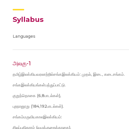
Syllabus
Languages
அலகு-1
தமிழ்இலக்கியவரலாற்றில்சங்கஇலக்கியம்: முதல், இடை, கடைசங்கம்.
சங்கஇலக்கியங்கள்பத்துப்பாட்டு.
குறுந்தொகை (6,8பாடல்கள்),
புறநானூறு (184,192பாடல்கள்).
சங்கம்மருவியகாலஇலக்கியம்:
சிலப்பதிகாரம் (வழக்குறைக்காதை),