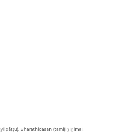
ilpāṭṭu), Bharathidasan (tamiḻiṉiṉimai,