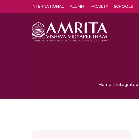
INTERNATIONAL
ALUMNI
FACULTY
SCHOOLS
Amrita Vishwa Vidyapeetham's Amritapuri campus located in the pleasing village of Vallikavu is 
Home
Integrated