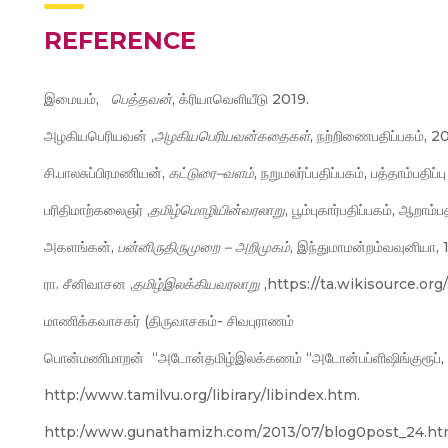
REFERENCE
இமையம்,
பெத்தவன்
, க்ரியாவெளியீடு 2019.
அழகியபெரியவன் ,
அழகியபெரியவன்கதைகள்
, நற்றிணைபதிப்பகம், 2
சி.பாலசுப்பிரமணியன்,
கட்டுரை
–
வளம்
, நறுமலர்ப்பதிப்பகம், பத்தாம்பதிப்
பரிதிமாற்கலைஞர் ,
தமிழ்மொழியின்வரலாறு
, பூம்புகார்பதிப்பகம், ஆறாம்ப
அகளங்கன்,
பன்னிருதிருமுறை
–
அறிமுகம்
, இந்துமாமன்றம்வவுனியா,
ரா. சீனிவாசன ,
தமிழ்இலக்கியவரலாறு
,https://ta.wikisource.org
மாணிக்கவாசகர் (திருவாசகம்- சிவபுராணம்
பொன்மணிமாறன் “அடோன்தமிழ்இலக்கணம் “அடோன்பப்ளிஷிங்குரூப், வஞ்
http:/www.tamilvu.org/libirary/libindex.htm.
http:/www.gunathamizh.com/2013/07/blog0post_24.ht