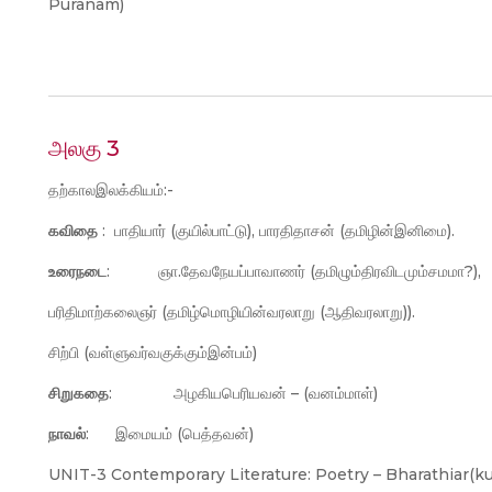
Puranam)
அலகு 3
தற்காலஇலக்கியம்:-
கவிதை
: பாதியார் (குயில்பாட்டு), பாரதிதாசன் (தமிழின்இனிமை).
உரைநடை
: ஞா.தேவநேயப்பாவாணர் (தமிழும்திரவிடமும்சமமா?),
பரிதிமாற்கலைஞர் (தமிழ்மொழியின்வரலாறு (ஆதிவரலாறு)).
சிற்பி (வள்ளுவர்வகுக்கும்இன்பம்)
சிறுகதை
: அழகியபெரியவன் – (வனம்மாள்)
நாவல்
: இமையம் (பெத்தவன்)
UNIT-3 Contemporary Literature: Poetry – Bharathiar(kuy