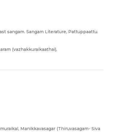
 Last sangam. Sangam Literature, Pattuppaattu.
garam (vazhakkuraikaathai),
umuraikal, Manikkavasagar (Thiruvasagam- Siva