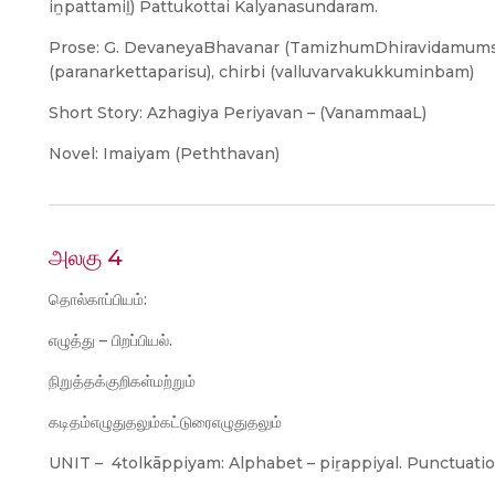
iṉpattamiḻ) Pattukottai Kalyanasundaram.
Prose: G. DevaneyaBhavanar (TamizhumDhiravidamumsa
(paranarkettaparisu), chirbi (valluvarvakukkuminbam)
Short Story: Azhagiya Periyavan – (VanammaaL)
Novel: Imaiyam (Peththavan)
அலகு 4
தொல்காப்பியம்:
எழுத்து – பிறப்பியல்.
நிறுத்தக்குறிகள்மற்றும்
கடிதம்எழுதுதலும்கட்டுரைஎழுதுதலும்
UNIT – 4tolkāppiyam: Alphabet – piṟappiyal. Punctuatio